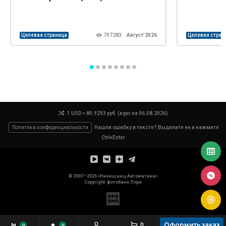
Целевая страница
797283
Август’2026
Целевая стран
1 USD = 80.9293 руб. (курс на 06.08.2026)
Политика конфиденциальности
Нашли ошибку в тексте? Выделите ее и нажмите
Ctrl+Enter
© 2007—2026 «Ниеншанц-Автоматика»
Copyright: фотобанк
Лори
Оформить заказ
0
0
0