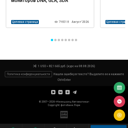
мониторов DNA, GLA, SDA
Целевая страница
798318
Август’2026
Целевая стран
1 USD = 82.1665 руб. (курс на 08.08.2026)
Политика конфиденциальности
Нашли ошибку в тексте? Выделите ее и нажмите
Ctrl+Enter
© 2007—2026 «Ниеншанц-Автоматика»
Copyright: фотобанк
Лори