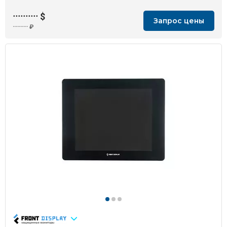
··········
$
Запрос цены
··········
₽