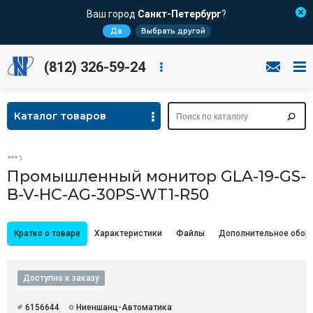
Ваш город
Санкт-Петербург
?
Да
Выбрать другой
(812) 326-59-24
Каталог товаров
Промышленный монитор GLA-19-GS-
B-V-HC-AG-30PS-WT1-R50
Кратко о товаре
Характеристики
Файлы
Дополнительное обор
Доступно к заказу
6156644
Ниеншанц-Автоматика