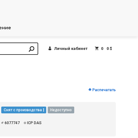
ение
Личный кабинет
0
0 $
Распечатать
Снят с производства
Недоступно
6077747
ICP DAS