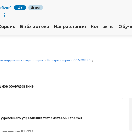
рбург
?
Да
Другой
Сервис
Библиотека
Направления
Контакты
Обуч
аммируемые контроллеры
Контроллеры с GSM/GPRS
ьное оборудование
 удаленного управления устройствами Ethernet
ство портов RS-232