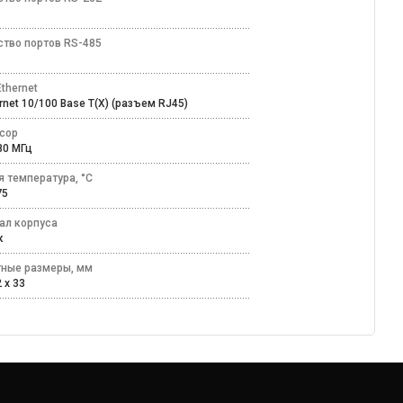
ство портов RS-485
thernet
ernet 10/100 Base T(X) (разъем RJ45)
сор
 80 МГц
я температура, °C
+75
ал корпуса
ик
тные размеры, мм
 x 33