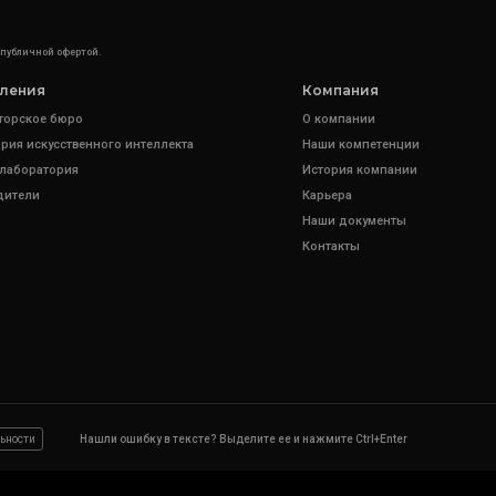
 публичной офертой.
ления
Компания
торское бюро
О компании
рия искусственного интеллекта
Наши компетенции
 лаборатория
История компании
дители
Карьера
Наши документы
Контакты
ьности
Нашли ошибку в тексте? Выделите ее и нажмите Ctrl+Enter