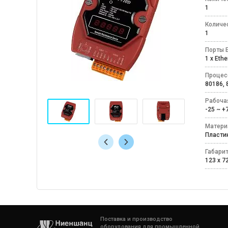
1
Количе
1
Порты E
1 x Eth
Процес
80186,
Рабоча
-25 ~ 
Матери
Пласт
Габари
123 x 72
Поставка и производство
оборудования для промышленной