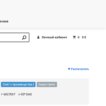
ение
Личный кабинет
0
0 $
Распечатать
Снят с производства
Недоступно
6027557
ICP DAS