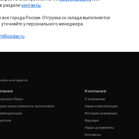
 в разделе
контакты
.
все города России. Отгрузка со склада выполняется
уточняйте у персонального менеджера.
rt@icpdas.ru
 публичной офертой.
ления
Компания
торское бюро
О компании
рия искусственного интеллекта
Наши компетенции
 лаборатория
История компании
дители
Карьера
Наши документы
Контакты