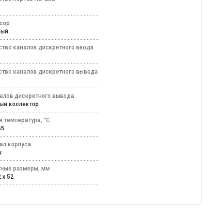
сор
тный
ство каналов дискретного ввода
ство каналов дискретного вывода
налов дискретного вывода
тый коллектор
я температура, °C
+55
ал корпуса
ик
тные размеры, мм
 x 52