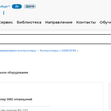
рбург
?
Да
Другой
Сервис
Библиотека
Направления
Контакты
Обуч
аммируемые контроллеры
Контроллеры с GSM/GPRS
ьное оборудование
ллер SMS оповещений
ство портов RS-232