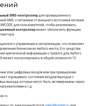
щений
льный SMS-контроллер
для промышленного
ией SMS, с питанием от внешнего источника питания
ь UNICODE для пользователей, чтобы реализовать
шленный контроллер
может обеспечить функцию
триггера.
ционного управления и сигнализации, что позволяет
равления бизнесом из любого места. Его средства
ния критической информации о тревоге для любого
30 может контролировать в общей сложности 10
нии этих цифровых входов или при превышении
ожет опрашивать состояние входов/выходов с
ых выхода, которые могут быть активированы через
нагревателями и т.д.
as.ru
апрос по электронной почте
sales@icpdas.ru
или