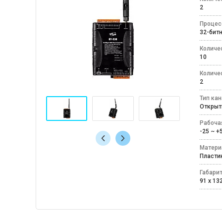
2
Процес
32-би
Количе
10
Количе
2
Тип ка
Откры
Рабоча
-25 ~ 
Матери
Пласт
Габари
91 x 132