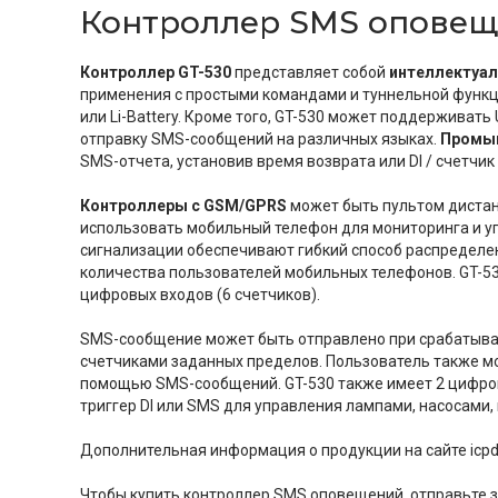
Контроллер SMS опове
Контроллер GT-530
представляет собой
интеллектуа
применения с простыми командами и туннельной функц
или Li-Battery. Кроме того, GT-530 может поддерживат
отправку SMS-сообщений на различных языках.
Промы
SMS-отчета, установив время возврата или DI / счетчик 
Контроллеры с GSM/GPRS
может быть пультом дистан
использовать мобильный телефон для мониторинга и уп
сигнализации обеспечивают гибкий способ распределе
количества пользователей мобильных телефонов. GT-5
цифровых входов (6 счетчиков).
SMS-сообщение может быть отправлено при срабатыва
счетчиками заданных пределов. Пользователь также м
помощью SMS-сообщений. GT-530 также имеет 2 цифров
триггер DI или SMS для управления лампами, насосами, 
Дополнительная информация о продукции на сайте icpd
Чтобы купить контроллер SMS оповещений, отправьте з