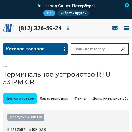
Ваш город
Санкт-Петербург
?
Да
Выбрать другой
(812) 326-59-24
Каталог товаров
Терминальное устройство RTU-
531PM CR
Кратко о товаре
Характеристики
Файлы
Дополнительное обор
Доступно к заказу
6132507
ICP DAS