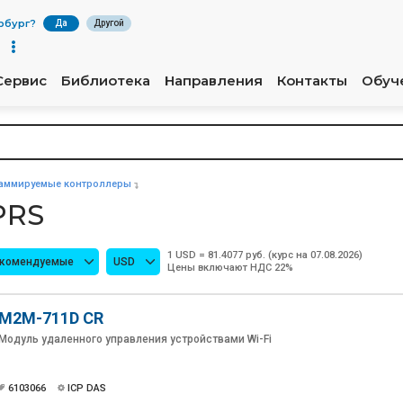
рбург
?
Да
Другой
Сервис
Библиотека
Направления
Контакты
Обуч
аммируемые контроллеры
PRS
1 USD = 81.4077 руб. (курс на 07.08.2026)
екомендуемые
USD
Цены включают НДС 22%
M2M-711D CR
Модуль удаленного управления устройствами Wi-Fi
6103066
ICP DAS