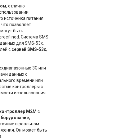
ром
, отлично
использовании
го источника питания
 что позволяет
могут быть
preefi ned. Система SMS
 данных для SMS-53x,
елей с
серией SMS-53x
,
ехдиапазонные 3G или
ачи данных с
ального времени или
ростые контроллеры с
имости использования
контроллер M2M
с
борудование,
тояние в реальном
ежения. Он может быть
е.