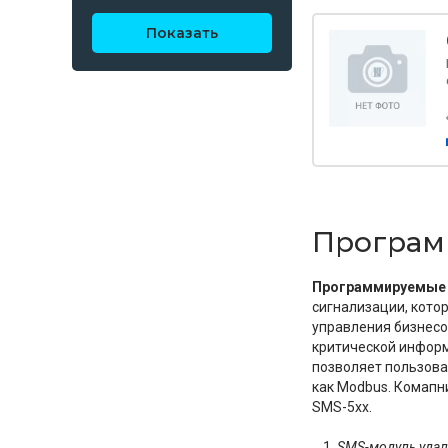
Показать
Програм
Программируемые
сигнализации, кото
управления бизнесо
критической информ
позволяет пользова
как Modbus. Комапн
SMS-5xx.
SMS-модуль удал