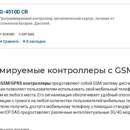
G-4510D CR
Программируемый контроллер, металлический корпус, питание от
солнечной батареи. Дисплей.
6141051
ICP DAS
Сравнить
В закладки
мируемые контроллеры с GS
 GSM/GPRS контроллеры
представляют собой GSM систему диста
рая позволяет пользователям использовать свой мобильный телеф
м из любого места. Его сигнализация обеспечивает удобный спос
ации о тревоге на любое количество пользователей мобильных т
телю получить доступ к мобильному телефону с помощью стандарт
ия ICP DAS предоставляет различные интеллектуальные 3G/4G мод
ённого доступа