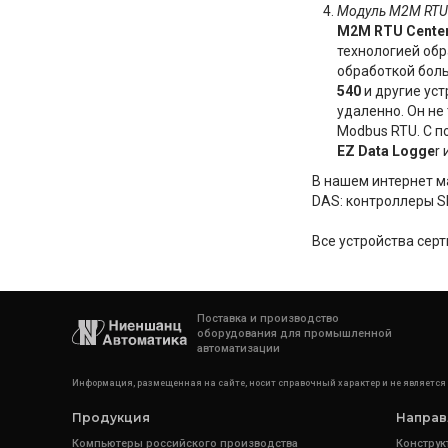
Модуль M2M RTU
M2M RTU Cente
технологией обр
обработкой бол
540
и другие уст
удаленно. Он не
Modbus RTU. С п
EZ Data Logge
r
В нашем интернет 
DAS: контроллеры S
Все устройства сер
Поставка и производство
оборудования для промышленной
автоматизации
Информация, размещенная на сайте, носит справочный характер и не является
Продукция
Направ
Компьютеры российского производства
Конструк