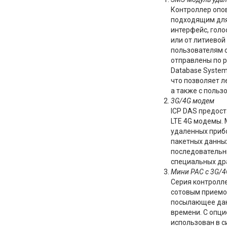
Контроллер оп
подходящим для
интерфейс, голо
или от литиевой
пользователям 
отправлены по р
Database Syste
что позволяет л
а также с поль
3G/4G модем
ICP DAS предос
LTE 4G модемы. 
удаленных прибо
пакетных данных
последовательн
специальных др
Мини PAC с 3G/4
Серия контролл
сотовым приемо
посылающее дан
времени. С опци
использован в с