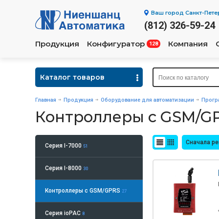
Ваш город
Санкт-Пете
(812) 326-59-24
Продукция
Конфигуратор
Компания
128
Каталог товаров
Главная
Продукция
Оборудование для автоматизации
Прогр
Контроллеры с GSM/G
Сначала р
Серия I-7000
51
Серия I-8000
30
Контроллеры с GSM/GPRS
27
Серия ioPAC
8