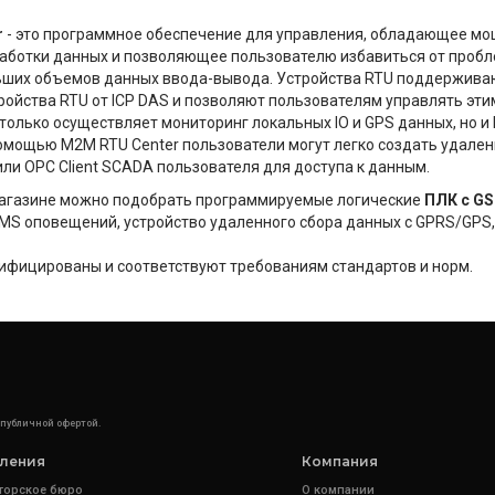
r
- это программное обеспечение для управления, обладающее мо
аботки данных и позволяющее пользователю избавиться от пробл
ьших объемов данных ввода-вывода. Устройства RTU поддержив
ройства RTU от ICP DAS и позволяют пользователям управлять эт
 только осуществляет мониторинг локальных IO и GPS данных, но и 
омощью M2M RTU Center пользователи могут легко создать удален
 или OPC Client SCADA пользователя для доступа к данным.
магазине можно подобрать программируемые логические
ПЛК с G
MS оповещений, устройство удаленного сбора данных с GPRS/GPS
тифицированы и соответствуют требованиям стандартов и норм.
 публичной офертой.
ления
Компания
торское бюро
О компании