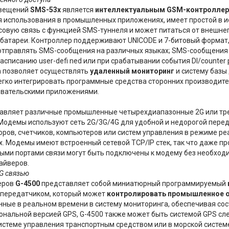
овещений
SMS-53x
является
интеллектуальным GSM-контролле
 использования в промышленных приложениях, имеет простой в 
совую связь с функцией SMS-туннеля и может питаться от внешне
 батареи. Контроллер поддерживают UNICODE и 7-битовый формат,
отправлять SMS-сообщения на различных языках; SMS-сообщения 
асписанию user-defi ned или при срабатывании события DI/counter 
m позволяет осуществлять
удаленный мониторинг
и систему базы
егко интегрировать программные средства сторонних производит
зовательскими приложениями.
тавляет различные промышленные четырехдиапазонные 2G или тр
Модемы используют сеть 2G/3G/4G для удобной и недорогой перед
ров, счетчиков, компьютеров или систем управления в режиме ре
. Модемы имеют встроенный сетевой TCP/IP стек, так что даже п
ыми портами связи могут быть подключены к модему без необход
айверов.
G связью
еров
G-4500
представляет собой миниатюрный программируемый
передатчиком, который может
контролировать промышленное о
ные в реальном времени в систему мониторинга, обеспечивая сос
ональной версией GPS, G-4500 также может быть системой GPS сл
истеме управления транспортным средством или в морской систем