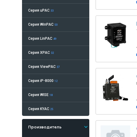
Серия uРАС
33
Серия WinPAC
50
Серия LinPAC
49
Серия XPAC
32
Серия ViewPAC
37
Серия iP-8000
12
Серия WISE
18
Серия KYAC
25
Производитель