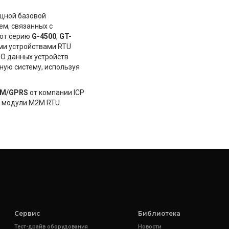
щной базовой
ем, связанных с
ают серию
G-4500
,
GT-
ими устройствами RTU
IO данных устройств
ную систему, используя
SM/GPRS
от компании ICP
, модули M2M RTU.
Сервис
Библиотека
Тест-драйв оборудования
Новости