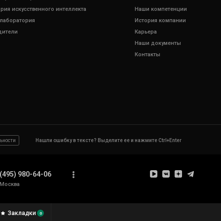
рия искусственного интеллекта
Наши компетенции
 лаборатория
История компании
дители
Карьера
Наши документы
Контакты
ьности
Нашли ошибку в тексте? Выделите ее и нажмите Ctrl+Enter
(495) 980-64-06
Москва
Закладки
0