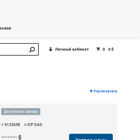
ение
Личный кабинет
0
0 $
Распечатать
Доступно к заказу
6123638
ICP DAS
··········
$