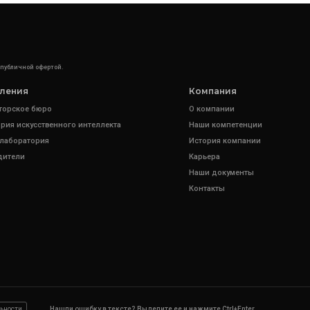
 публичной офертой.
ления
Компания
торское бюро
О компании
рия искусственного интеллекта
Наши компетенции
 лаборатория
История компании
дители
Карьера
Наши документы
Контакты
ьности
Нашли ошибку в тексте? Выделите ее и нажмите Ctrl+Enter