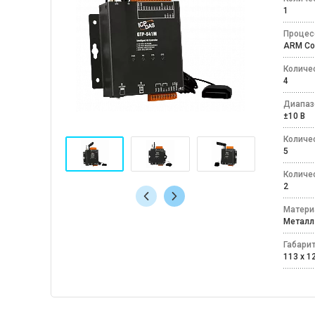
1
Процес
ARM Co
Количе
4
Диапаз
±10 В
Количе
5
Количе
2
Матери
Мета
Габари
113 x 1