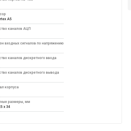
сор
rtex A5
ство каналов АЦП
он входных сигналов по напряжению
ство каналов дискретного ввода
ство каналов дискретного вывода
ал корпуса
лл
тные размеры, мм
25 x 34