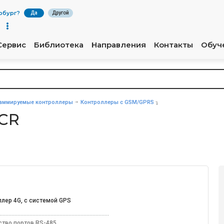
рбург
?
Да
Другой
Сервис
Библиотека
Направления
Контакты
Обуч
аммируемые контроллеры
Контроллеры с GSM/GPRS
 CR
ллер 4G, с системой GPS
ство портов RS-485