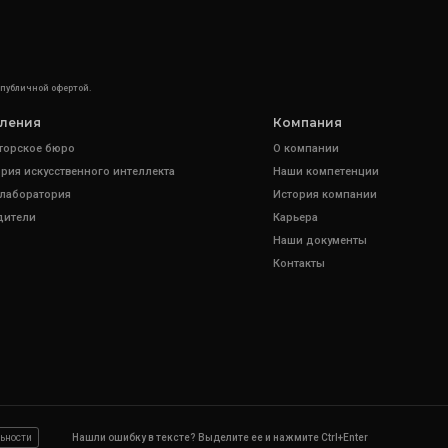
 публичной офертой.
ления
Компания
торское бюро
О компании
рия искусственного интеллекта
Наши компетенции
 лаборатория
История компании
дители
Карьера
Наши документы
Контакты
ьности
Нашли ошибку в тексте? Выделите ее и нажмите Ctrl+Enter