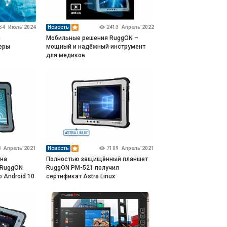
54
Июль’2024
Новость
2413
Апрель’2022
е
Мобильные решения RuggON –
еры
мощный и надёжный инструмент
для медиков
8
Апрель’2021
Новость
7109
Апрель’2021
 на
Полностью защищённый планшет
 RuggON
RuggON PM-521 получил
 Android 10
сертификат Astra Linux