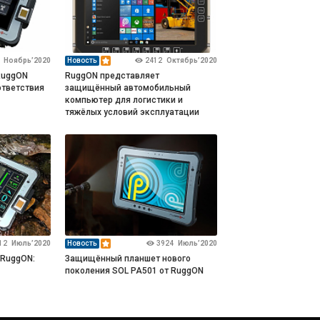
Ноябрь’2020
Новость
2412
Октябрь’2020
RuggON
RuggON представляет
ответствия
защищённый автомобильный
компьютер для логистики и
тяжёлых условий эксплуатации
12
Июль’2020
Новость
3924
Июль’2020
 RuggON:
Защищённый планшет нового
поколения SOL PA501 от RuggON