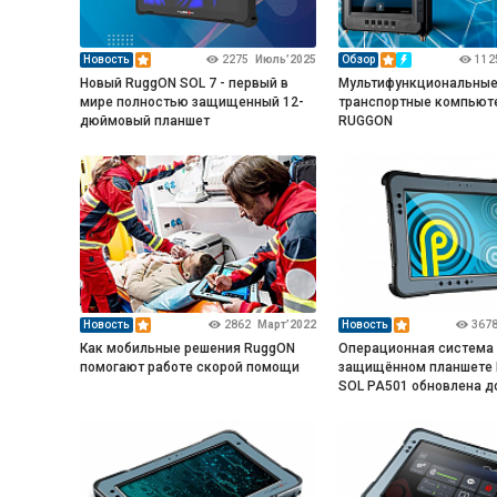
Новость
2275
Июль’2025
Обзор
112
Новый RuggON SOL 7 - первый в
Мультифункциональны
мире полностью защищенный 12-
транспортные компьют
дюймовый планшет
RUGGON
Новость
2862
Март’2022
Новость
367
Как мобильные решения RuggON
Операционная система
помогают работе скорой помощи
защищённом планшете
SOL PA501 обновлена до