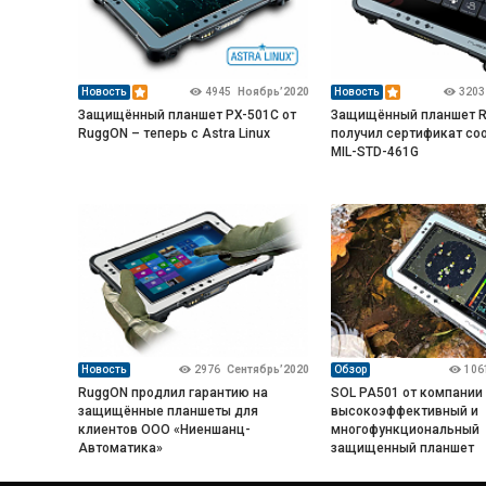
Новость
4945
Ноябрь’2020
Новость
3203
Защищённый планшет PX-501C от
Защищённый планшет 
RuggON – теперь с Astra Linux
получил сертификат со
MIL-STD-461G
Новость
2976
Сентябрь’2020
Обзор
106
RuggON продлил гарантию на
SOL PA501 от компании
защищённые планшеты для
высокоэффективный и
клиентов ООО «Ниеншанц-
многофункциональный
Автоматика»
защищенный планшет