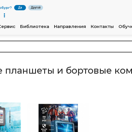
рбург
?
Да
Другой
Сервис
Библиотека
Направления
Контакты
Обуч
 планшеты и бортовые ко