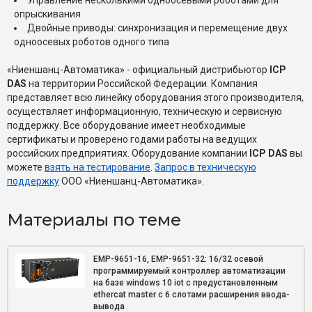
Управление несколькими одноосевыми роботами для
опрыскивания
Двойные приводы: синхронизация и перемещение двух
одноосевых роботов одного типа
«Ниеншанц-Автоматика» - официальный дистрибьютор
ICP
DAS
на территории Российской Федерации. Компания
представляет всю линейку оборудования этого производителя,
осуществляет информационную, техническую и сервисную
поддержку. Все оборудование имеет необходимые
сертификаты и проверено годами работы на ведущих
российских предприятиях. Оборудование компании
ICP DAS
вы
можете
взять на тестирование
.
Запрос в техническую
поддержку
ООО «Ниеншанц-Автоматика».
Материалы по теме
EMP-9651-16, EMP-9651-32: 16/32 осевой
программируемый контроллер автоматизации
на базе windows 10 iot с предустановленным
ethercat master с 6 слотами расширения ввода-
вывода