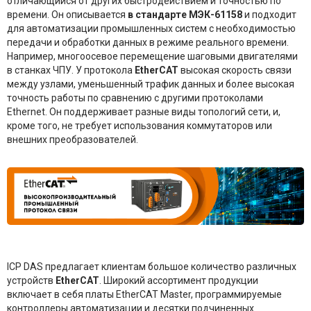
отличающийся от других быстродействием и точностью по
времени. Он описывается
в стандарте МЭК-61158
и подходит
для автоматизации промышленных систем с необходимостью
передачи и обработки данных в режиме реального времени.
Например, многоосевое перемещение шаговыми двигателями
в станках ЧПУ. У протокола
EtherCAT
высокая скорость связи
между узлами, уменьшенный трафик данных и более высокая
точность работы по сравнению с другими протоколами
Ethernet. Он поддерживает разные виды топологий сети, и,
кроме того, не требует использования коммутаторов или
внешних преобразователей.
ICP DAS предлагает клиентам большое количество различных
устройств
EtherСAT
. Широкий ассортимент продукции
включает в себя платы EtherCAT Master, программируемые
контроллеры автоматизации и десятки подчиненных