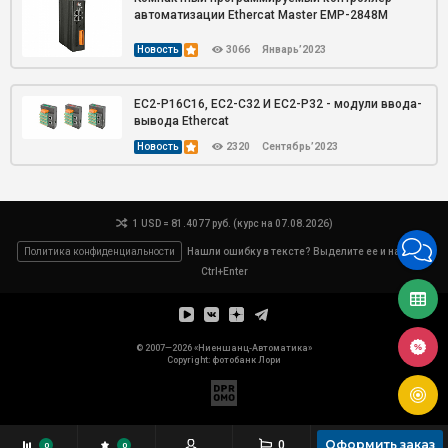
автоматизации Ethercat Master EMP-2848M
Новость
3066
Январь’2023
EC2-P16C16, EC2-C32 И EC2-P32 - модули ввода-
вывода Ethercat
Новость
2320
Сентябрь’2023
1 USD = 81.4077 руб. (курс на 07.08.2026)
Политика конфиденциальности
Нашли ошибку в тексте? Выделите ее и нажмите
Ctrl+Enter
© 2007—2026 «Ниеншанц-Автоматика»
Copyright: фотобанк
Лори
Оформить заказ
0
0
0