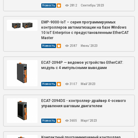
Новость
2812
Сентябрь’2023
EMP-9000-IoT – серия программируемых
контроллеров автоматизации на базе Windows
10 IoT Enterprise с предустановленным EtherCAT
Master
Новость
2587
Июнь’2023
ECAT-2094P — ведомое устройство EtherCAT:
модуль с 4 импульсными выводами
Новость
3107
Май’2023
ECAT-2094DS - контроллер-драйвер 4-осевого
управления шаговым двигателем
Новость
3655
Март’2023
Компактный программируемый контроллер