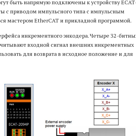
гут быть напрямую подключены к устройству ECAT
оты с приводом импульсного типа с импульсным
ся мастером EtherCAT и прикладной программой.
ерфейса инкрементного энкодера. Четыре 32-битны
считывают входной сигнал внешних инкрементных
ьзовать для возврата в исходное положение и для