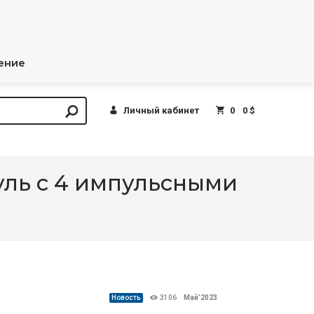
ение
Личный кабинет
0
0 $
уль с 4 импульсными
Новость
3106
Май’2023