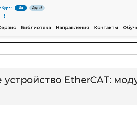
рбург
?
Да
Другой
Сервис
Библиотека
Направления
Контакты
Обуч
 устройство EtherCAT: мод