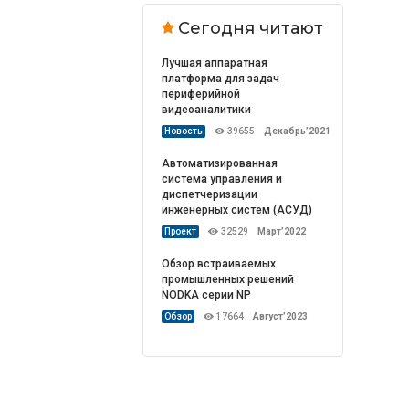
Сегодня читают
Лучшая аппаратная
платформа для задач
периферийной
видеоаналитики
Новость
39655
Декабрь’2021
Автоматизированная
система управления и
диспетчеризации
инженерных систем (АСУД)
Проект
32529
Март’2022
Обзор встраиваемых
промышленных решений
NODKA серии NP
Обзор
17664
Август’2023