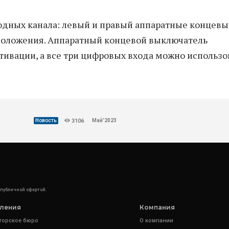
одных канала: левый и правый аппаратные концевы
положения. Аппаратный концевой выключатель
тивации, а все три цифровых входа можно использо
Май’2023
Новость
3106
 публичной офертой.
ления
Компания
торское бюро
О компании