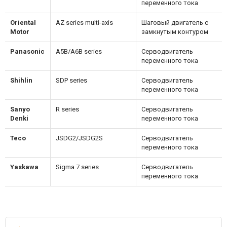
переменного тока
Oriental
AZ series multi-axis
Шаговый двигатель с
Motor
замкнутым контуром
Panasonic
A5B/A6B series
Серводвигатель
переменного тока
Shihlin
SDP series
Серводвигатель
переменного тока
Sanyo
R series
Серводвигатель
Denki
переменного тока
Teco
JSDG2/JSDG2S
Серводвигатель
переменного тока
Yaskawa
Sigma 7 series
Серводвигатель
переменного тока