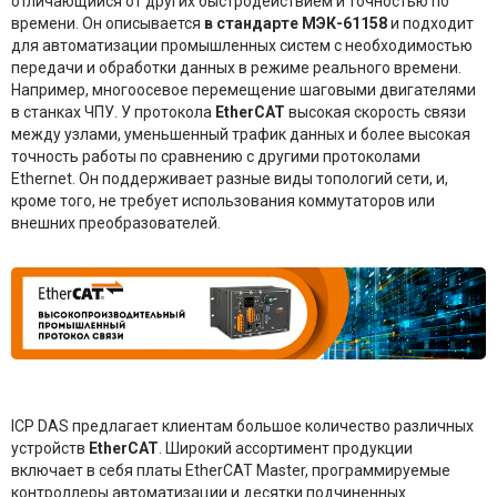
отличающийся от других быстродействием и точностью по
времени. Он описывается
в стандарте МЭК-61158
и подходит
для автоматизации промышленных систем с необходимостью
передачи и обработки данных в режиме реального времени.
Например, многоосевое перемещение шаговыми двигателями
в станках ЧПУ. У протокола
EtherCAT
высокая скорость связи
между узлами, уменьшенный трафик данных и более высокая
точность работы по сравнению с другими протоколами
Ethernet. Он поддерживает разные виды топологий сети, и,
кроме того, не требует использования коммутаторов или
внешних преобразователей.
ICP DAS предлагает клиентам большое количество различных
устройств
EtherСAT
. Широкий ассортимент продукции
включает в себя платы EtherCAT Master, программируемые
контроллеры автоматизации и десятки подчиненных