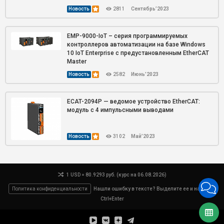
Новость
2811
Сентябрь’2023
EMP-9000-IoT – серия программируемых
контроллеров автоматизации на базе Windows
10 IoT Enterprise с предустановленным EtherCAT
Master
Новость
2582
Июнь’2023
ECAT-2094P — ведомое устройство EtherCAT:
модуль с 4 импульсными выводами
Новость
3102
Май’2023
1 USD = 80.9293 руб. (курс на 06.08.2026)
Политика конфиденциальности
Нашли ошибку в тексте? Выделите ее и нажмите
Ctrl+Enter