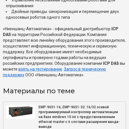
Управление несколькими одноосевыми роботами для
опрыскивания
Двойные приводы: синхронизация и перемещение двух
одноосевых роботов одного типа
«Ниеншанц-Автоматика» - официальный дистрибьютор
ICP
DAS
на территории Российской Федерации. Компания
представляет всю линейку оборудования этого производителя,
осуществляет информационную, техническую и сервисную
поддержку. Все оборудование имеет необходимые
сертификаты и проверено годами работы на ведущих
российских предприятиях. Оборудование компании
ICP DAS
вы
можете
взять на тестирование
.
Запрос в техническую
поддержку
ООО «Ниеншанц-Автоматика».
Материалы по теме
EMP-9651-16, EMP-9651-32: 16/32 осевой
программируемый контроллер автоматизации
на базе windows 10 iot с предустановленным
ethercat master с 6 слотами расширения ввода-
вывода