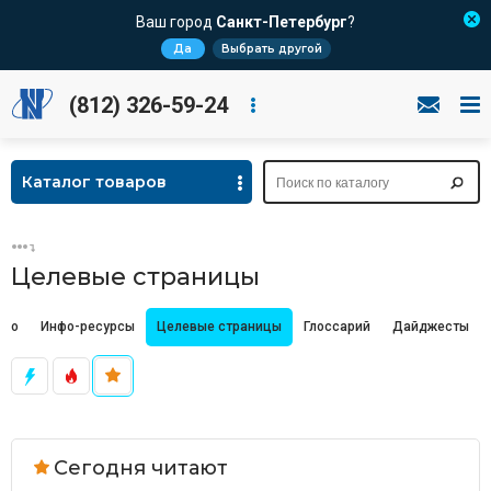
Ваш город
Санкт-Петербург
?
Да
Выбрать другой
(812) 326-59-24
Каталог товаров
Целевые страницы
део
Инфо-ресурсы
Целевые страницы
Глоссарий
Дайджесты
Сегодня читают