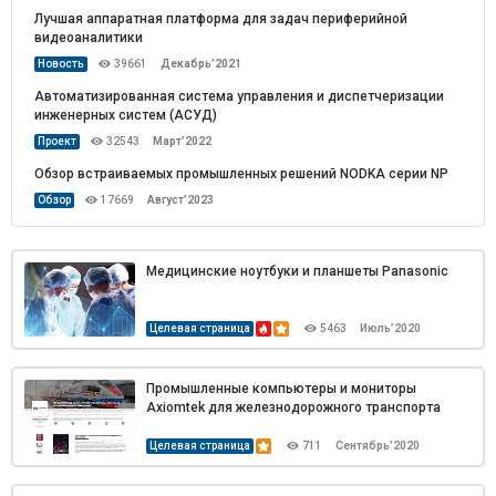
Лучшая аппаратная платформа для задач периферийной
видеоаналитики
Декабрь’2021
Новость
39661
Автоматизированная система управления и диспетчеризации
инженерных систем (АСУД)
Март’2022
Проект
32543
Обзор встраиваемых промышленных решений NODKA серии NP
Август’2023
Обзор
17669
Медицинские ноутбуки и планшеты Panasonic
Целевая страница
5463
Июль’2020
Промышленные компьютеры и мониторы
Axiomtek для железнодорожного транспорта
Целевая страница
711
Сентябрь’2020