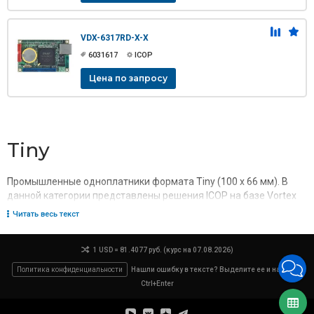
VDX-6317RD-X-X
6031617
ICOP
Цена по запросу
Tiny
Промышленные одноплатники формата Tiny (100 x 66 мм). В
данной категории представлены решения ICOP на базе Vortex
Читать весь текст
1 USD = 81.4077 руб. (курс на 07.08.2026)
Политика конфиденциальности
Нашли ошибку в тексте? Выделите ее и нажмите
Ctrl+Enter