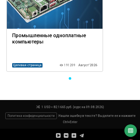
Промышленные одноплатные
компьютеры
Целевая страница
191209
Август’2026
1 USD = 82.1665 руб. (курс на 09.08.2026)
Политика конфиденциальности
Нашли ошибку в тексте? Выделите ее и нажмите
Ctrl+Enter