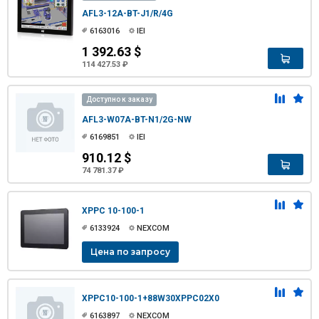
AFL3-12A-BT-J1/R/4G
6163016
IEI
1 392.63 $
114 427.53 ₽
Доступно к заказу
AFL3-W07A-BT-N1/2G-NW
6169851
IEI
910.12 $
74 781.37 ₽
XPPC 10-100-1
6133924
NEXCOM
Цена по запросу
XPPC10-100-1+88W30XPPC02X0
6163897
NEXCOM