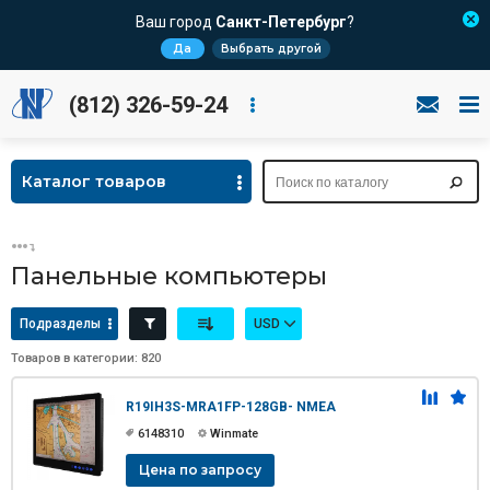
Ваш город
Санкт-Петербург
?
Да
Выбрать другой
(812) 326-59-24
Каталог товаров
Панельные компьютеры
Подразделы
USD
Товаров в категории: 820
R19IH3S-MRA1FP-128GB- NMEA
6148310
Winmate
Цена по запросу