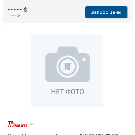
··········
$
Запрос цены
··········
₽