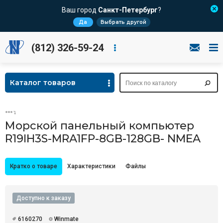
Ваш город
Санкт-Петербург
?
Да
Выбрать другой
(812) 326-59-24
Каталог товаров
Морской панельный компьютер
R19IH3S-MRA1FP-8GB-128GB- NMEA
Кратко о товаре
Характеристики
Файлы
Доступно к заказу
6160270
Winmate