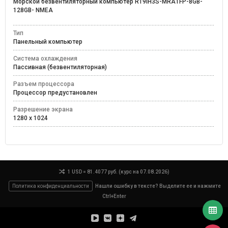
Морской безвентиляторный компьютер R19IH3S-MRA1FP-8GB-
128GB- NMEA
Тип
Панельный компьютер
Система охлаждения
Пассивная (безвентиляторная)
Разъем процессора
Процессор предустановлен
Разрешение экрана
1280 x 1024
1 USD = 81.4077 руб. (курс на 07.08.2026)
Политика конфиденциальности
Нашли ошибку в тексте? Выделите ее и нажмите
Ctrl+Enter