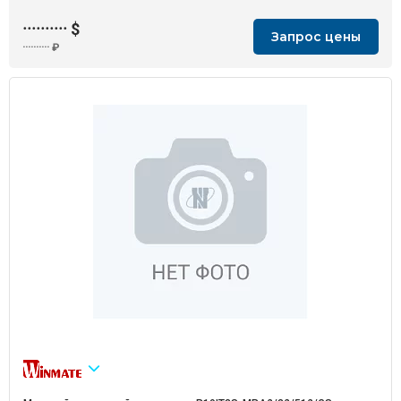
··········
$
Запрос цены
··········
₽