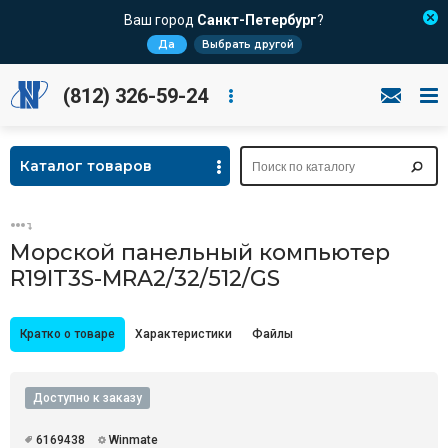
Ваш город
Санкт-Петербург
?
Да
Выбрать другой
(812) 326-59-24
Каталог товаров
Морской панельный компьютер
R19IT3S-MRA2/32/512/GS
Кратко о товаре
Характеристики
Файлы
Доступно к заказу
6169438
Winmate