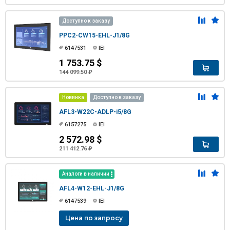
Доступно к заказу
PPC2-CW15-EHL-J1/8G
6147531
IEI
1 753.75 $
144 099.50 ₽
Новинка
Доступно к заказу
AFL3-W22C-ADLP-i5/8G
6157275
IEI
2 572.98 $
211 412.76 ₽
Аналоги в наличии
AFL4-W12-EHL-J1/8G
6147539
IEI
Цена по запросу