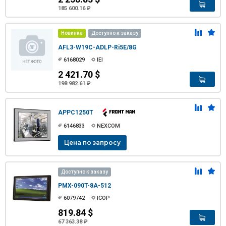
185 600.16 ₽
Новинка
Доступно к заказу
AFL3-W19C-ADLP-Ri5E/8G
6168029
IEI
2 421.70 $
198 982.61 ₽
APPC1250T
6146833
NEXCOM
Цена по запросу
Доступно к заказу
PMX-090T-8A-512
6079742
ICOP
819.84 $
67 363.38 ₽