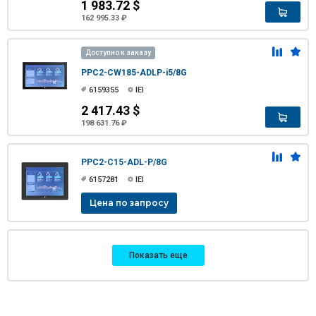
1 983.72 $
162 995.33 ₽
Доступно к заказу
PPC2-CW185-ADLP-i5/8G
6159355
IEI
2 417.43 $
198 631.76 ₽
PPC2-C15-ADL-P/8G
6157281
IEI
Цена по запросу
Показать еще