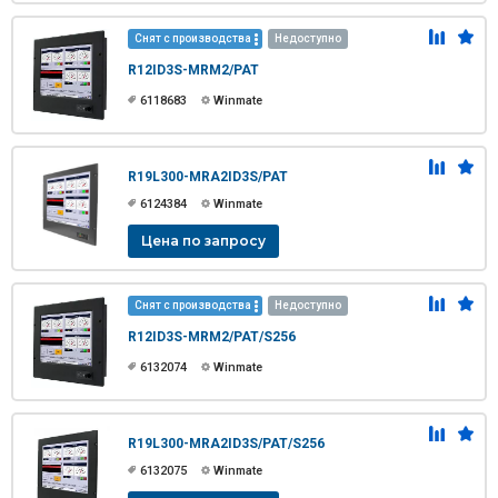
Снят с производства
Недоступно
R12ID3S-MRM2/PAT
6118683
Winmate
R19L300-MRA2ID3S/PAT
6124384
Winmate
Цена по запросу
Снят с производства
Недоступно
R12ID3S-MRM2/PAT/S256
6132074
Winmate
R19L300-MRA2ID3S/PAT/S256
6132075
Winmate