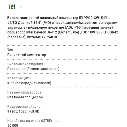
Безвентиляторный панельный компьютер iEi PPC2-CW15-EHL-
J1/8G Дисплей 15.6" (FHD) с проекционно-ёмкостным сенсорным
экраном; антибликовое покрытие (AG), IP65 (передняя панель),
процессор Intel Celeron J6412 (Elkhart Lake) ,TDP 10W, 8GB LPDDR4x
(распаяна), питание 12-24В DC.
Тип
Панельный компьютер
Система охлаждения
Пассивная (безвентиляторная)
Класс защиты
IP65 (по передней панели)
Разъем процессора
Впаянный процессор
Разрешение экрана
1920 x 1080 (Full HD)
Наработка на отказ (MTBF), час
50 000