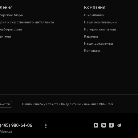
ления
Компания
торское бюро
О компании
рия искусственного интеллекта
Наши компетенции
 лаборатория
История компании
дители
Карьера
Наши документы
Контакты
ьности
Нашли ошибку в тексте? Выделите ее и нажмите Ctrl+Enter
(495) 980-64-06
Москва