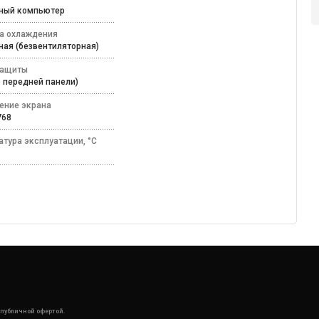
ьный компьютер
а охлаждения
ная (безвентиляторная)
защиты
по передней панели)
ение экрана
 768
атура эксплуатации, °C
50
 публичной офертой.