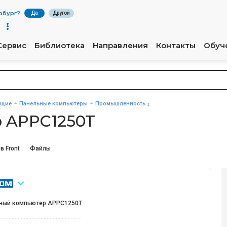
рбург
?
Да
Другой
Сервис
Библиотека
Направления
Контакты
Обуч
ющие
Панельные компьютеры
Промышленность
 APPC1250T
в Front
Файлы
ный компьютер APPC1250T