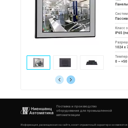
Панел
Систем
Пассив
Класс 
IP65 (
Разреш
1024 x
Темпер
0 ~ +
Поставка и производство
оборудования для промышленной
автоматизации
Информация, размещенная на сайте, носит справочный характер и не является