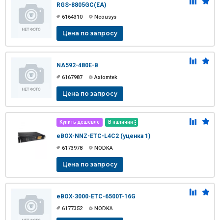
RGS-8805GC(EA)
6164310
Neousys
Цена по запросу
NA592-480E-B
6167987
Axiomtek
Цена по запросу
Купить дешевле
В наличии
eBOX-NNZ-ETC-L4C2 (уценка 1)
6173978
NODKA
Цена по запросу
eBOX-3000-ETC-6500T-16G
6177352
NODKA