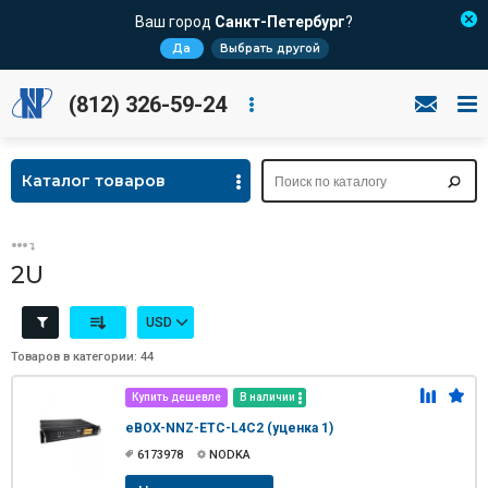
Ваш город
Санкт-Петербург
?
Да
Выбрать другой
(812) 326-59-24
Каталог товаров
2U
USD
Товаров в категории: 44
Купить дешевле
В наличии
eBOX-NNZ-ETC-L4C2 (уценка 1)
6173978
NODKA