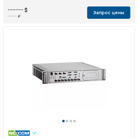
··········
$
Запрос цены
··········
₽