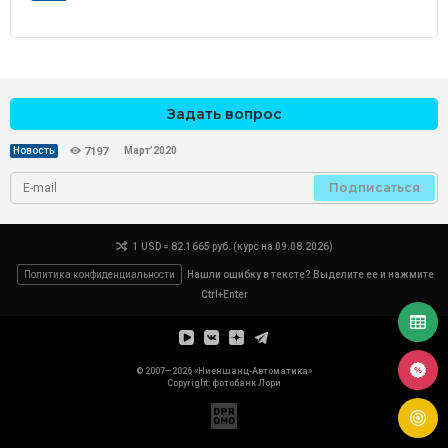
Задать вопрос
Март’2020
Новость
7197
Подписаться
1 USD = 82.1665 руб. (курс на 09.08.2026)
Политика конфиденциальности
Нашли ошибку в тексте? Выделите ее и нажмите
Ctrl+Enter
© 2007—2026 «Ниеншанц-Автоматика»
Copyright: фотобанк
Лори