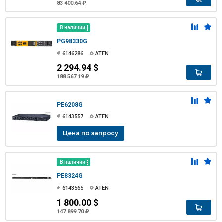
83 400.64 ₽
В наличии
PG98330G
6146286
ATEN
2 294.94 $
188 567.19 ₽
PE6208G
6143557
ATEN
Цена по запросу
В наличии
PE8324G
6143565
ATEN
1 800.00 $
147 899.70 ₽