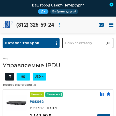
Ваш город
Санкт-Петербург
?
Да
Выбрать другой
(812) 326-59-24
Каталог товаров
Управляемые iPDU
USD
Товаров в категории: 33
Новинка
В наличии
PG8308G
6167317
ATEN
1 147.50 $