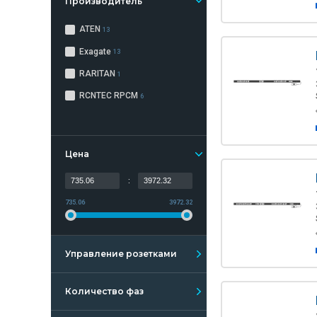
Производитель
ATEN
13
Exagate
13
RARITAN
1
RCNTEC RPCM
6
Цена
:
735.06
3972.32
Управление розетками
Количество фаз