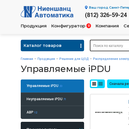
Ваш город
Санкт-Пете
(812) 326-59-24
Продукция
Конфигуратор
Компания
С
0
Каталог товаров
Главная
Продукция
Решения для ЦОД
Распределение элект
Управляемые iPDU
Сначала р
Управляемые iPDU
33
Неуправляемые iPDU
71
АВР
12