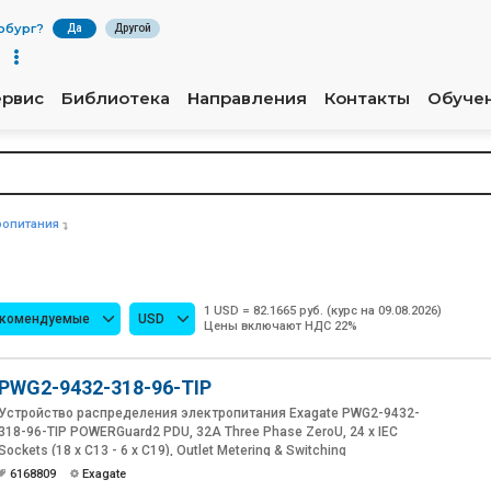
рбург
?
Да
Другой
ервис
Библиотека
Направления
Контакты
Обуче
ропитания
1 USD = 82.1665 руб. (курс на 09.08.2026)
екомендуемые
USD
Цены включают НДС 22%
PWG2-9432-318-96-TIP
Устройство распределения электропитания Exagate PWG2-9432-
318-96-TIP POWERGuard2 PDU, 32A Three Phase ZeroU, 24 x IEC
Sockets (18 x C13 - 6 x C19), Outlet Metering & Switching
6168809
Exagate