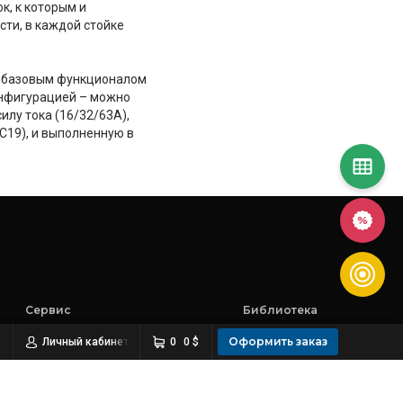
к, к которым и
ти, в каждой стойке
к базовым функционалом
конфигурацией – можно
илу тока (16/32/63А),
C19), и выполненную в
Сервис
Библиотека
Тест-драйв оборудования
Новости
Оформить заказ
Личный кабинет
0
0 $
Запросить прайс-лист
Обзоры
Ремонт оборудования
События
Скачать документацию
Внедрения