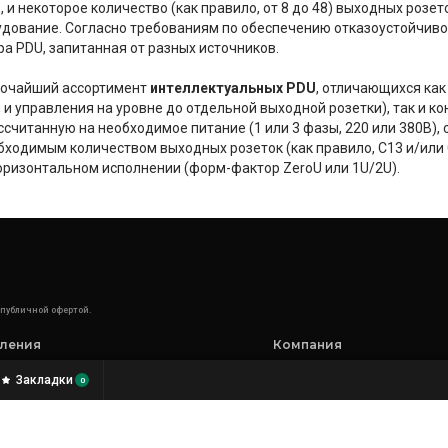
и некоторое количество (как правило, от 8 до 48) выходных розето
дование. Согласно требованиям по обеспечению отказоустойчивос
а PDU, запитанная от разных источников.
очайший ассортимент
интеллектуальных PDU
, отличающихся ка
 и управления на уровне до отдельной выходной розетки), так и 
считанную на необходимое питание (1 или 3 фазы, 220 или 380В), с
ходимым количеством выходных розеток (как правило, C13 и/или 
оризонтальном исполнении (форм-фактор ZeroU или 1U/2U).
 публичной офертой.
ления
Компания
торское бюро
О компании
Закладки
0
рия искусственного интеллекта
Наши компетенции
 лаборатория
История компании
дители
Карьера