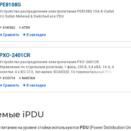
PE8108G
Устройство распределения электропитания PE8108G 10A 8-Outlet
1U Outlet-Metered & Switched eco PDU
6143562
ATEN
Сравнить
В закладки
PXO-2401CR
Устройство распределения электропитания PXO-2401CR.
Управление по отдельным розеткам, 1 фаза, 230 В, 3,4 кВA. 16 A, 4
розетки: 4 х IEC C13, тип вилки: IEC60320, 1U горизонтальный PDU,
поддержка кабелей SecureLock, Ethernet, RS-232, USB-A, USB-B,
6135714
RARITAN
разъем для подключения датчиков окружающей среды
Сравнить
В закладки
емые iPDU
питания на уровне стойки используются
PDU
(Power Distribution Un