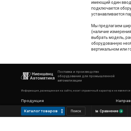
имеющий один ввод, 
подключается обору
устанавливается пар
Мы предлагаем шир
(наличие измерения
выбрать модель, рас
оборудованную необ
вертикальном или г
Поставка и производство
оборудования для промышленной
автоматизации
Информация, размещенная на сайте, носит справочный характер и не является
Продукция
Направ
Компьютеры российского производства
Конструк
Каталог товаров
Сравнение
0
Коммуникационное оборудование
Лаборато
Компьютеры и комплектующие
Тестовая
Оборудование для автоматизации
Произво