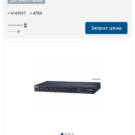
Доступно к заказу
6143557
ATEN
··········
$
Запрос цены
··········
₽