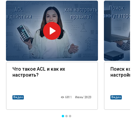
Что такое ACL и как их
Поиск ко
настроить?
настройк
Видео
6811
Июнь’2023
Видео