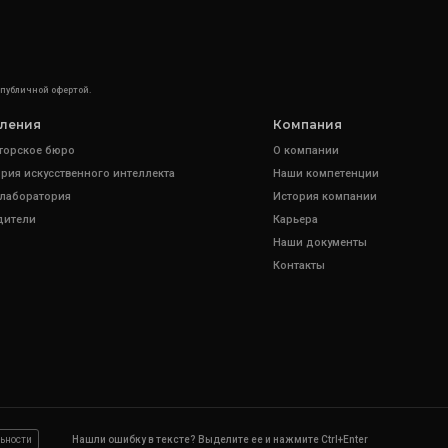
 публичной офертой.
ления
Компания
торское бюро
О компании
рия искусственного интеллекта
Наши компетенции
 лаборатория
История компании
дители
Карьера
Наши документы
Контакты
ьности
Нашли ошибку в тексте? Выделите ее и нажмите Ctrl+Enter