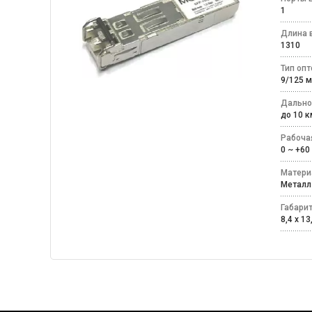
1
Длина 
1310
Тип оп
9/125
Дально
до 10
Рабоча
0 ~ +
Матери
Мета
Габари
8,4 x 13