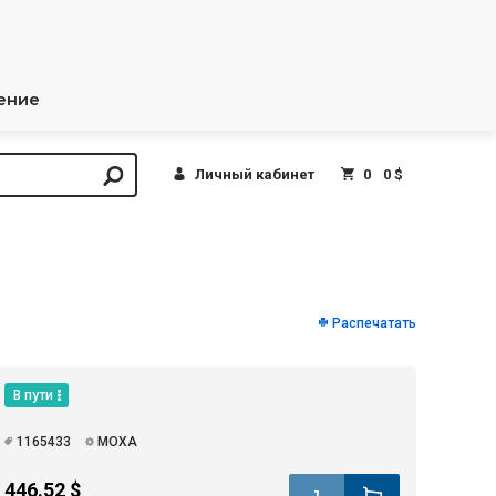
ение
Личный кабинет
0
0 $
Распечатать
В пути
1165433
MOXA
446.52 $