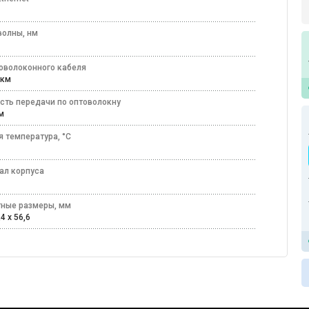
волны, нм
товолоконного кабеля
 мкм
сть передачи по оптоволокну
 км
я температура, °C
60
ал корпуса
лл
тные размеры, мм
,4 x 56,6