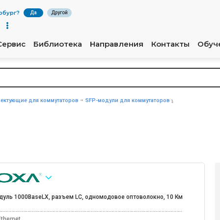
рбург
?
Да
Другой
Сервис
Библиотека
Направления
Контакты
Обуч
ектующие для коммутаторов
SFP-модули для коммутаторов
дуль 1000BaseLX, разъем LC, одномодовое оптоволокно, 10 Км
thernet