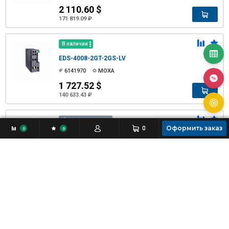
2 110.60 $
171 819.09 ₽
В наличии
EDS-4008-2GT-2GS-LV
6141970
MOXA
1 727.52 $
140 633.43 ₽
Доступно к заказу
Оформить заказ
0
0
0
EDS-4008-2GT-2GS-LV-T
6141971
MOXA
1 936.14 $
157 616.70 ₽
Доступно к заказу
EDS-4008-2MSC-HV
6141972
MOXA