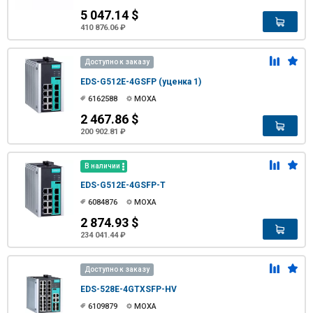
5 047.14 $
410 876.06 ₽
Доступно к заказу
EDS-G512E-4GSFP (уценка 1)
6162588
MOXA
2 467.86 $
200 902.81 ₽
В наличии
EDS-G512E-4GSFP-T
6084876
MOXA
2 874.93 $
234 041.44 ₽
Доступно к заказу
EDS-528E-4GTXSFP-HV
6109879
MOXA