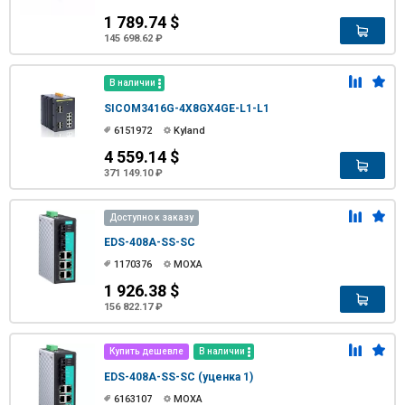
1 789.74 $
145 698.62 ₽
В наличии
SICOM3416G-4X8GX4GE-L1-L1
6151972
Kyland
4 559.14 $
371 149.10 ₽
Доступно к заказу
EDS-408A-SS-SC
1170376
MOXA
1 926.38 $
156 822.17 ₽
Купить дешевле
В наличии
EDS-408A-SS-SC (уценка 1)
6163107
MOXA