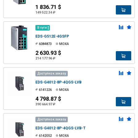
1 836.71 $
149 522.34 ₽
В пути
EDS-G512E-4GSFP
6084873
MOXA
2 630.93 $
214 177.96 ₽
Доступно к заказу
EDS-G4012-8P-4QGS-LVB
6141226
MOXA
4 798.87 $
390 664.97 ₽
Доступно к заказу
EDS-G4012-8P-4QGS-LVB-T
6142052
MOXA