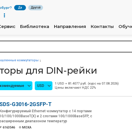
рбург
?
Да
Другой
Сервис
Библиотека
Направления
Контакты
Обуч
шленные коммутаторы
торы для DIN-рейки
1 USD = 81.4077 руб. (курс на 07.08.2026)
екомендуемые
USD
Цены включают НДС 22%
SDS-G3016-2GSFP-T
Конфигурируемый Ethernet-коммутатор с 14 портами
10/100/1000BaseT(X) и 2 слотами 100/1000BaseSFP, с
расширенным диапазоном температур
6163546
MOXA