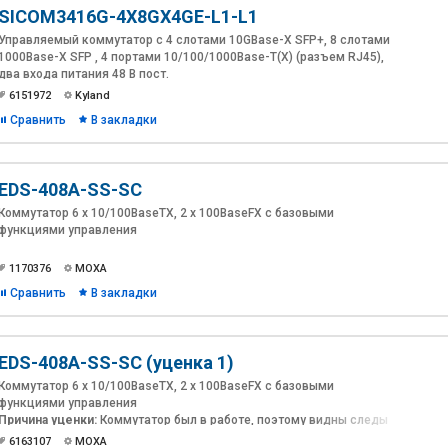
SICOM3416G-4X8GX4GE-L1-L1
Управляемый коммутатор c 4 слотами 10GBase-X SFP+, 8 слотами
1000Base-X SFP , 4 портами 10/100/1000Base-T(X) (разъем RJ45),
два входа питания 48 В пост.
6151972
Kyland
Сравнить
В закладки
EDS-408A-SS-SC
Коммутатор 6 x 10/100BaseTX, 2 x 100BaseFX с базовыми
функциями управления
1170376
MOXA
Сравнить
В закладки
EDS-408A-SS-SC (уценка 1)
Коммутатор 6 x 10/100BaseTX, 2 x 100BaseFX с базовыми
функциями управления
Причина уценки:
Коммутатор был в работе, поэтому видны следы
эксплуатации, царапины (см. фото). Упаковка заводская, но от
6163107
MOXA