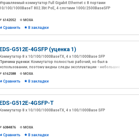
Управляемый коммутатор Full Gigabit Ethernet с 8 портами
10/100/1000BaseT 802.3bt PoE, 4 слотами 1000/2500BaseSFP
6142052
MOXA
Сравнить
В закладки
EDS-G512E-4GSFP (уценка 1)
Коммутатор 8 x 10/100/1000BaseTX, 4 x 100/1000Base SFP
Причина уценки:
Коммутатор полностью рабочий, но был в
использовании, поэтому видны следы эксплуатации - небольшие
царапины (см. фото). Упаковка не родная.
6162588
MOXA
Гарантийный срок
уценённого модуля: 6 месяцев
Сравнить
В закладки
EDS-G512E-4GSFP-T
Коммутатор 8 x 10/100/1000BaseTX, 4 x 100/1000Base SFP
6084876
MOXA
Сравнить
В закладки