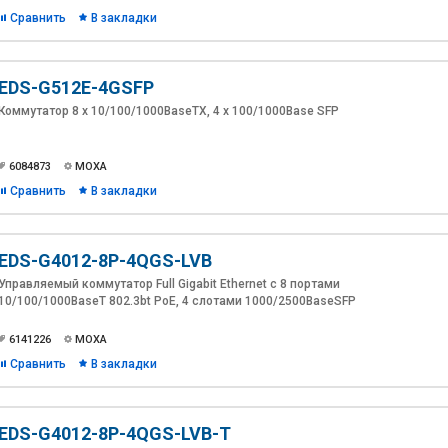
другого модуля.
Сравнить
В закладки
Гарантийный срок
уценённого модуля: 6 месяцев
EDS-G512E-4GSFP
Коммутатор 8 x 10/100/1000BaseTX, 4 x 100/1000Base SFP
6084873
MOXA
Сравнить
В закладки
EDS-G4012-8P-4QGS-LVB
Управляемый коммутатор Full Gigabit Ethernet с 8 портами
10/100/1000BaseT 802.3bt PoE, 4 слотами 1000/2500BaseSFP
6141226
MOXA
Сравнить
В закладки
EDS-G4012-8P-4QGS-LVB-T