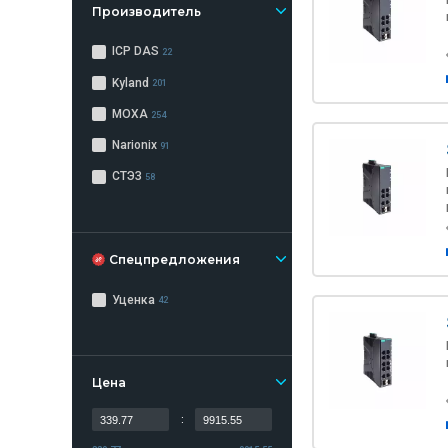
Производитель
ICP DAS
22
Kyland
201
MOXA
254
Narionix
91
СТЭЗ
58
Спецпредложения
Уценка
42
Цена
: