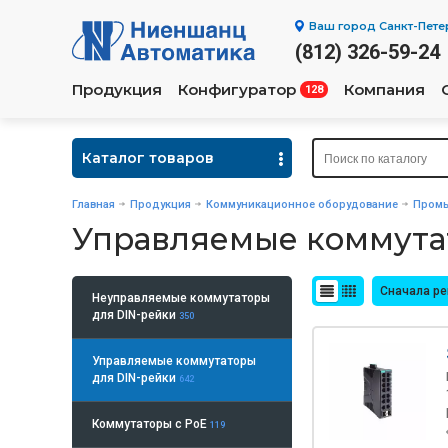
Ваш город
Санкт-Пете
(812) 326-59-24
Продукция
Конфигуратор
Компания
128
Каталог товаров
Главная
Продукция
Коммуникационное оборудование
Промы
Управляемые коммута
Сначала р
Неуправляемые коммутаторы
для DIN-рейки
350
Управляемые коммутаторы
для DIN-рейки
642
Коммутаторы с PoE
119