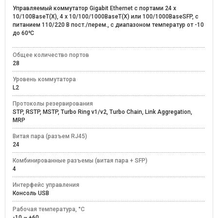
Управляемый коммутатор Gigabit Ethernet c портами 24 x
10/100BaseT(X), 4 x 10/100/1000BaseT(X) или 100/1000BaseSFP, с
питанием 110/220 В пост./перем., с диапазоном температур от -10
до 60⁰C
Общее количество портов
28
Уровень коммутатора
L2
Протоколы резервирования
STP, RSTP, MSTP, Turbo Ring v1/v2, Turbo Chain, Link Aggregation,
MRP
Витая пара (разъем RJ45)
24
Комбинированные разъемы (витая пара + SFP)
4
Интерфейс управления
Консоль USB
Рабочая температура, °C
-10 ~ +60