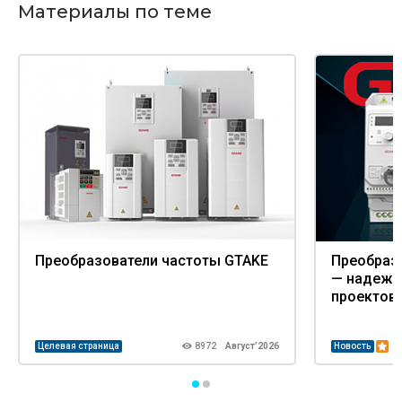
Материалы по теме
Преобразователи частоты GTAKE
Преобраз
— надежн
проектов
Целевая страница
8972
Август’2026
Новость