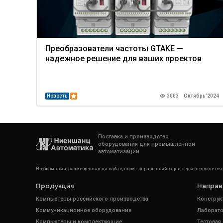
Преобразователи частоты GTAKE —
надежное решение для ваших проектов
Новость
3003
Октябрь’2024
Поставка и производство
оборудования для промышленной
автоматизации
Информация, размещенная на сайте, носит справочный характер и не является
Продукция
Направ
Компьютеры российского производства
Конструк
Коммуникационное оборудование
Лаборато
Компьютеры и комплектующие
Тестовая