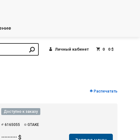
ение
Личный кабинет
0
0 $
Распечатать
Доступно к заказу
6165055
GTAKE
··········
$