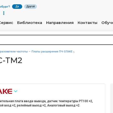
рбург
?
Да
Другой
Сервис
Библиотека
Направления
Контакты
Обуч
разователи частоты
Платы расширения ПЧ GTAKE
C-TM2
ительная плата ввода-вывода, датчик температуры PT100 ×2,
й вход ×2, релейный выход ×2, Аналоговый выход ×2