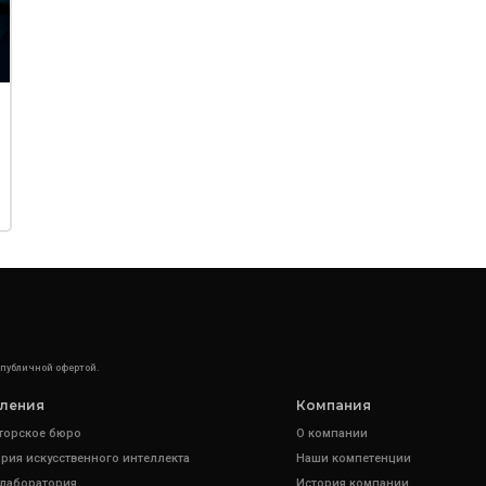
 публичной офертой.
ления
Компания
торское бюро
О компании
рия искусственного интеллекта
Наши компетенции
 лаборатория
История компании