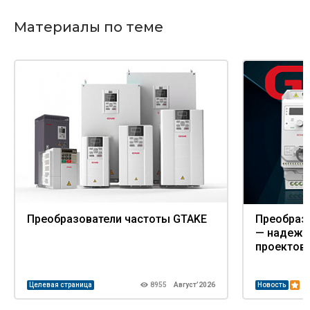
Материалы по теме
Преобразователи частоты GTAKE
Преобраз
— надежн
проектов
Целевая страница
8955
Август’2026
Новость