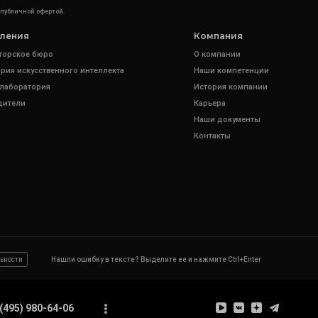
 публичной офертой.
ления
Компания
торское бюро
О компании
рия искусственного интеллекта
Наши компетенции
 лаборатория
История компании
дители
Карьера
Наши документы
Контакты
ьности
Нашли ошибку в тексте? Выделите ее и нажмите Ctrl+Enter
(495) 980-64-06