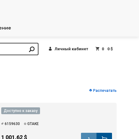
ение
Личный кабинет
0
0 $
Распечатать
Доступно к заказу
6159630
GTAKE
1 001.62 $