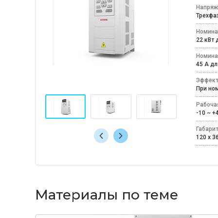
Напряж
Трехфаз
Номина
22 кВт 
Номина
45 А д
Эффект
При но
Рабоча
-10 ~ 
Габари
120 x 3
Материалы по теме