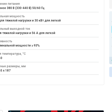
ение питания
ное 380 В (330-440 В) 50/60 Гц
льная мощность
для тяжелой нагрузки и 30 кВт для легкой
льный выходной ток
ля тяжелой нагрузки и 56 А для легкой
ивность
минальной мощности ≥ 93%
я температура, °C
+40
тные размеры, мм
65 x 187