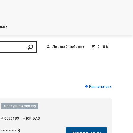
ние
Личный кабинет
0
0 $
Распечатать
Доступно к заказу
6083183
ICP DAS
··········
$