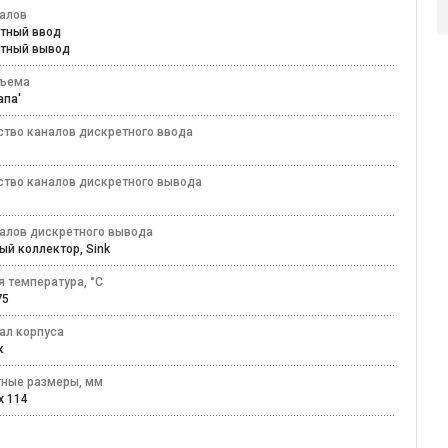
налов
етный ввод
етный вывод
зъема
папа'
ство каналов дискретного ввода
ство каналов дискретного вывода
налов дискретного вывода
ый коллектор, Sink
я температура, °C
+75
ал корпуса
ик
тные размеры, мм
x 114