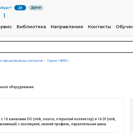
рбург
?
Да
Другой
ервис
Библиотека
Направления
Контакты
Обуче
и ввода/вывода сигналов
Серия I-8000
ьное оборудование
с 16 каналами DO (sink, source, открытый коллектор) и 16 DI (sink,
 влажный) с изоляцией, низкий профиль, параллельная шина