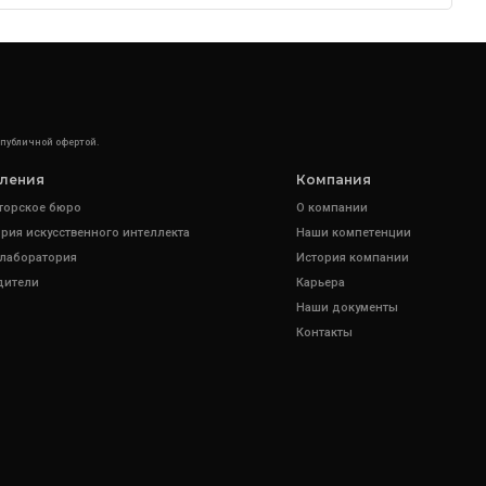
 публичной офертой.
ления
Компания
торское бюро
О компании
рия искусственного интеллекта
Наши компетенции
 лаборатория
История компании
дители
Карьера
Наши документы
Контакты