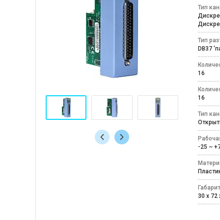
Тип ка
Дискр
Дискр
Тип ра
DB37 '
Количе
16
Количе
16
Тип ка
Открыт
Рабоча
-25 ~ 
Матери
Пласт
Габари
30 x 72 