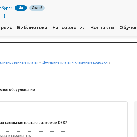
рбург
?
Да
Другой
ервис
Библиотека
Направления
Контакты
Обуче
ализированные платы
Дочерние платы и клеммные колодки
ьное оборудование
ая клеммная плата с разъемом DB37
тные размеры, мм