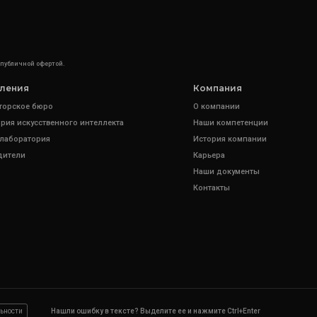
 публичной офертой.
ления
Компания
торское бюро
О компании
рия искусственного интеллекта
Наши компетенции
 лаборатория
История компании
дители
Карьера
Наши документы
Контакты
ьности
Нашли ошибку в тексте? Выделите ее и нажмите Ctrl+Enter