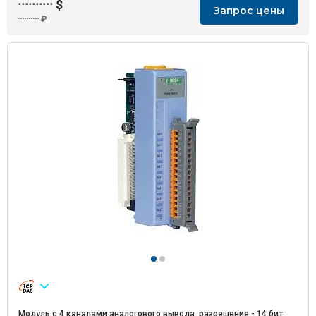
··········
$
Запрос цены
··········
₽
Модуль с 4 каналами аналогового вывода, разрешение - 14 бит,