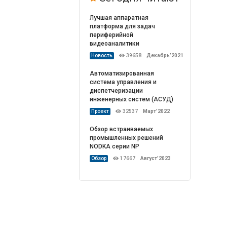
Лучшая аппаратная
платформа для задач
периферийной
видеоаналитики
Новость
39658
Декабрь’2021
Автоматизированная
система управления и
диспетчеризации
инженерных систем (АСУД)
Проект
32537
Март’2022
Обзор встраиваемых
промышленных решений
NODKA серии NP
Обзор
17667
Август’2023