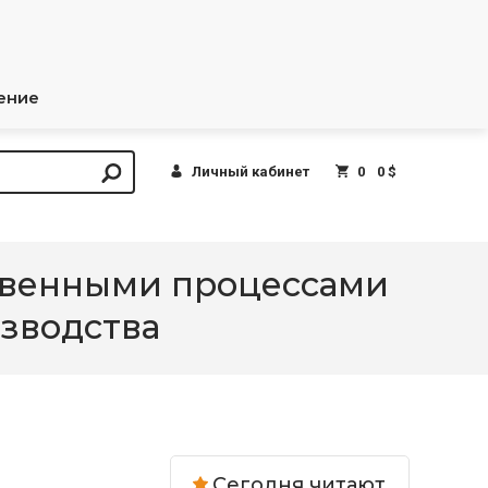
ение
Личный кабинет
0
0 $
твенными процессами
изводства
Сегодня читают