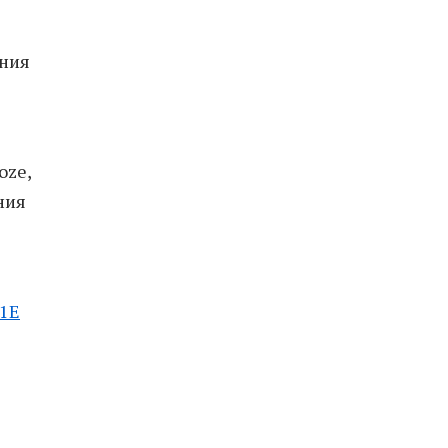
ания
oze,
ния
1E