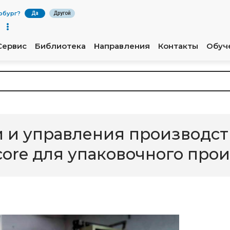
рбург
?
Да
Другой
Сервис
Библиотека
Направления
Контакты
Обуч
и и управления производс
core для упаковочного про