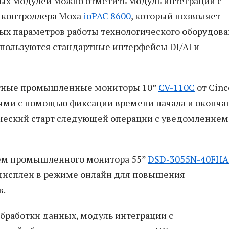
ных модулей можно отметить модуль интеграции с
 контроллера Moxa
ioPAC 8600
, который позволяет
ых параметров работы технологического оборудов
спользуются стандартные интерфейсы DI/AI и
ктные промышленные мониторы 10”
CV-110C
от Cinc
ми с помощью фиксации времени начала и оконча
ческий старт следующей операции с уведомлением
ием промышленного монитора 55”
DSD-3055N-40FHA
дисплеи в режиме онлайн для повышения
в.
обработки данных, модуль интеграции с