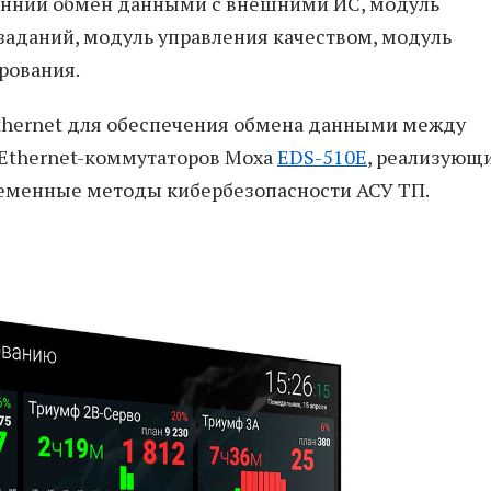
нний обмен данными с внешними ИС, модуль
аданий, модуль управления качеством, модуль
рования.
Ethernet для обеспечения обмена данными между
 Ethernet-коммутаторов Moxa
EDS-510E
, реализующи
ременные методы кибербезопасности АСУ ТП.