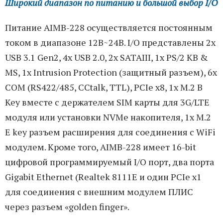
Широкий диапазон по питанию и большой выбор I/O
Питание AIMB-228 осуществляется постоянным
током в диапазоне 12В~24В. I/O представлены 2x
USB 3.1 Gen2, 4x USB 2.0, 2x SATAIII, 1x PS/2 KB &
MS, 1x Intrusion Protection (защитный разъем), 6x
COM (RS422/485, CCtalk, TTL), PCIe x8, 1x M.2 B
Key вместе с держателем SIM карты для 3G/LTE
модуля или установки NVMe накопителя, 1х M.2
E key разъем расширения для соединения с WiFi
модулем. Кроме того, AIMB-228 имеет 16-bit
цифровой программируемый I/O порт, два порта
Gigabit Ethernet (Realtek 8111E и один PCIe x1
для соединения с внешним модулем ПЛИС
через разъем «golden finger».