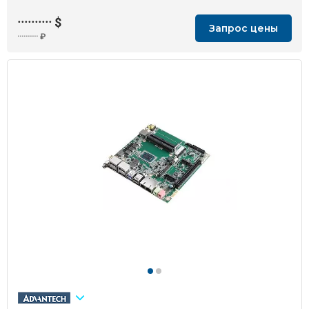
··········
$
Запрос цены
··········
₽