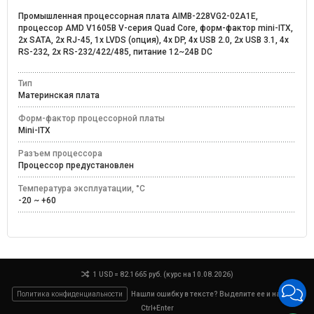
Промышленная процессорная плата AIMB-228VG2-02A1E,
процессор AMD V1605B V-серия Quad Core, форм-фактор mini-ITX,
2х SATA, 2х RJ-45, 1х LVDS (опция), 4х DP, 4x USB 2.0, 2х USB 3.1, 4х
RS-232, 2х RS-232/422/485, питание 12~24В DC
Тип
Материнская плата
Форм-фактор процессорной платы
Mini-ITX
Разъем процессора
Процессор предустановлен
Температура эксплуатации, °C
-20 ~ +60
1 USD = 82.1665 руб. (курс на 10.08.2026)
Политика конфиденциальности
Нашли ошибку в тексте? Выделите ее и нажмите
Ctrl+Enter