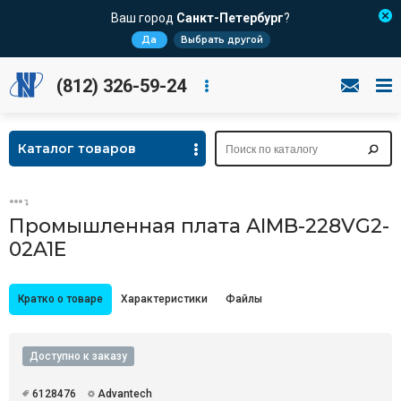
Ваш город
Санкт-Петербург
?
Да
Выбрать другой
(812) 326-59-24
Каталог товаров
Промышленная плата AIMB-228VG2-
02A1E
Кратко о товаре
Характеристики
Файлы
Доступно к заказу
6128476
Advantech