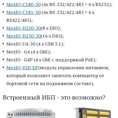
MezIO-C180-50
(4x RS-232/422/485 + 4 x RS232);
MezIO-C181-50
(4x RS-232/422/485 + 4 x
RS422/485);
MezIO-D220-50
(8 x DIO);
MezIO-D230-50
(16 x DIO);
MezIO-U4-50 (4 x USB 3.1);
MezIO - G4 (4 x GbE);
MezIO - G4P (4 x GbE c поддержкой PoE);
MezIO-V20-EP
(модуль управления питанием,
который позволяет запитать компьютер от
бортовой сети на подвижном составе).
Встроенный ИБП - это возможно?