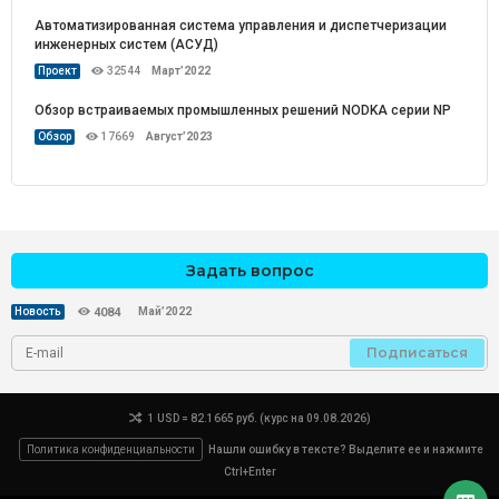
Автоматизированная система управления и диспетчеризации
инженерных систем (АСУД)
Проект
32544
Март’2022
Обзор встраиваемых промышленных решений NODKA серии NP
Обзор
17669
Август’2023
Задать вопрос
Май’2022
Новость
4084
Подписаться
1 USD = 82.1665 руб. (курс на 09.08.2026)
Политика конфиденциальности
Нашли ошибку в тексте? Выделите ее и нажмите
Ctrl+Enter