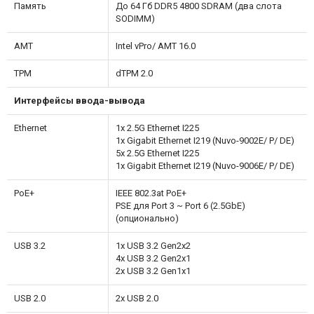
Память
До 64 Гб DDR5 4800 SDRAM (два слота
SODIMM)
АМТ
Intel vPro/ AMT 16.0
ТРМ
dTPM 2.0
Интерфейсы ввода-вывода
Ethernet
1x 2.5G Ethernet I225
1x Gigabit Ethernet I219 (Nuvo-9002E/ P/ DE)
5x 2.5G Ethernet I225
1x Gigabit Ethernet I219 (Nuvo-9006E/ P/ DE)
PoE+
IEEE 802.3at PoE+
PSE для Port 3 ~ Port 6 (2.5GbE)
(опционально)
USB 3.2
1x USB 3.2 Gen2x2
4x USB 3.2 Gen2x1
2x USB 3.2 Gen1x1
USB 2.0
2x USB 2.0