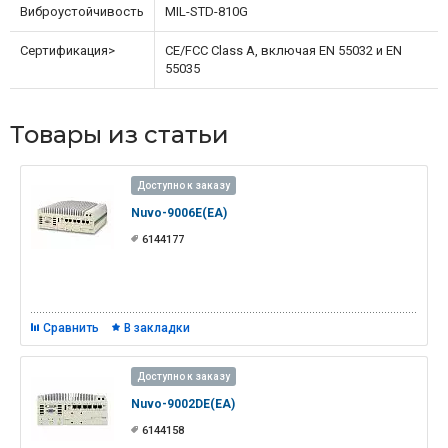
Виброустойчивость
MIL-STD-810G
Сертификация>
CE/FCC Class A, включая EN 55032 и EN
55035
Товары из статьи
Доступно к заказу
Nuvo-9006E(EA)
6144177
Сравнить
В закладки
Доступно к заказу
Nuvo-9002DE(EA)
6144158