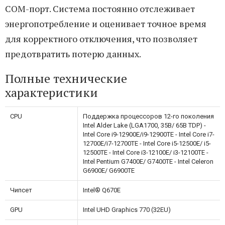
COM-порт. Система постоянно отслеживает
энергопотребление и оценивает точное время
для корректного отключения, что позволяет
предотвратить потерю данных.
Полные технические
характеристики
CPU
Поддержка процессоров 12-го поколения
Intel Alder Lake (LGA1700, 35В/ 65В TDP) -
Intel Core i9-12900E/i9-12900TE - Intel Core i7-
12700E/i7-12700TE - Intel Core i5-12500E/ i5-
12500TE - Intel Core i3-12100E/ i3-12100TE -
Intel Pentium G7400E/ G7400TE - Intel Celeron
G6900E/ G6900TE
Чипсет
Intel® Q670E
GPU
Intel UHD Graphics 770 (32EU)