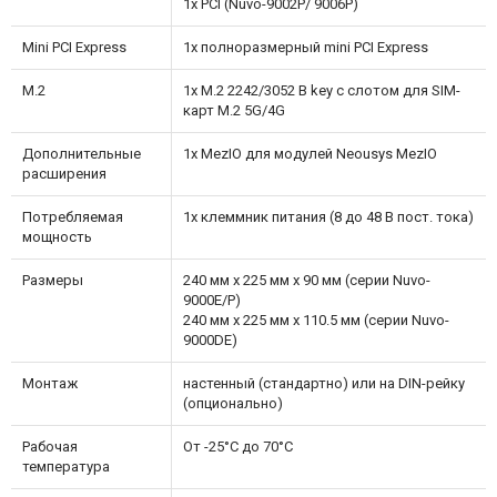
1x PCI (Nuvo-9002P/ 9006P)
Mini PCI Express
1x полноразмерный mini PCI Express
M.2
1x M.2 2242/3052 B key с слотом для SIM-
карт M.2 5G/4G
Дополнительные
1x MezIO для модулей Neousys MezIO
расширения
Потребляемая
1x клеммник питания (8 до 48 В пост. тока)
мощность
Размеры
240 мм x 225 мм x 90 мм (серии Nuvo-
9000E/P)
240 мм x 225 мм x 110.5 мм (серии Nuvo-
9000DE)
Монтаж
настенный (стандартно) или на DIN-рейку
(опционально)
Рабочая
От -25°C до 70°C
температура