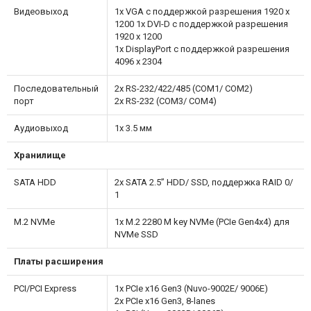
Видеовыход
1x VGA с поддержкой разрешения 1920 x
1200 1x DVI-D с поддержкой разрешения
1920 x 1200
1x DisplayPort с поддержкой разрешения
4096 x 2304
Последовательный
2x RS-232/422/485 (COM1/ COM2)
порт
2x RS-232 (COM3/ COM4)
Аудиовыход
1x 3.5 мм
Хранилище
SATA HDD
2x SATA 2.5” HDD/ SSD, поддержка RAID 0/
1
M.2 NVMe
1x M.2 2280 M key NVMe (PCIe Gen4x4) для
NVMe SSD
Платы расширения
PCI/PCI Express
1x PCIe x16 Gen3 (Nuvo-9002E/ 9006E)
2x PCIe x16 Gen3, 8-lanes