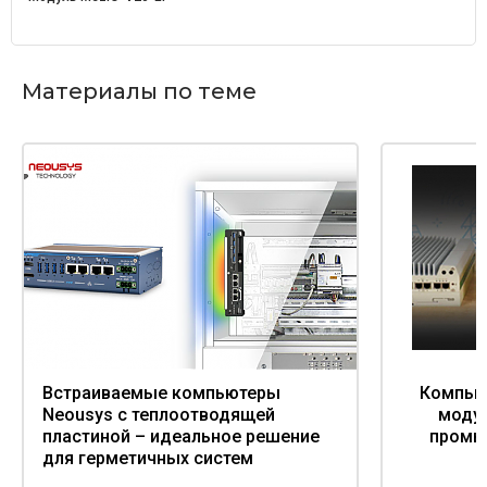
Материалы по теме
Встраиваемые компьютеры
Компьют
Neousys с теплоотводящей
модул
пластиной – идеальное решение
промы
для герметичных систем