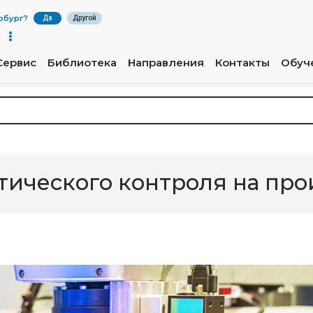
рбург
?
Да
Другой
Сервис
Библиотека
Направления
Контакты
Обуч
птического контроля на пр