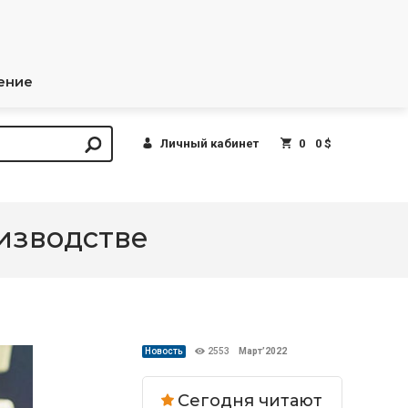
ение
Личный кабинет
0
0 $
оизводстве
Новость
2553
Март’2022
Сегодня читают