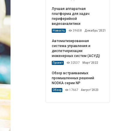
Лучшая аппаратная
платформа для задач
периферийной
видеоаналитики
Новость
39658
Декабрь’2021
Автоматизированная
система управления и
диспетчеризации
инженерных систем (АСУД)
Проект
32537
Март’2022
Обзор встраиваемых
промышленных решений
NODKA серии NP
Обзор
17667
Август’2023