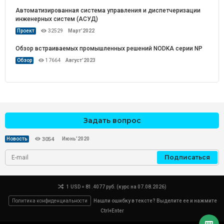
Автоматизированная система управления и диспетчеризации
инженерных систем (АСУД)
Проект
32529
Март’2022
Обзор встраиваемых промышленных решений NODKA серии NP
Обзор
17664
Август’2023
Задать вопрос
Июнь’2020
Новость
3054
Подписаться
1 USD = 81.4077 руб. (курс на 07.08.2026)
Политика конфиденциальности
Нашли ошибку в тексте? Выделите ее и нажмите
Ctrl+Enter