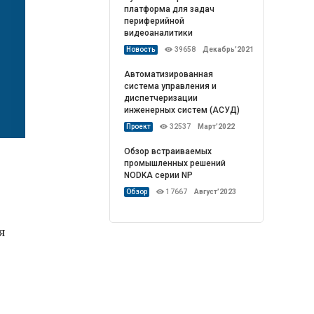
платформа для задач
периферийной
видеоаналитики
Новость
39658
Декабрь’2021
Автоматизированная
система управления и
диспетчеризации
инженерных систем (АСУД)
Проект
32537
Март’2022
Обзор встраиваемых
промышленных решений
NODKA серии NP
Обзор
17667
Август’2023
я