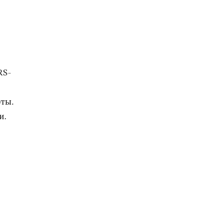
RS-
ты.
и.