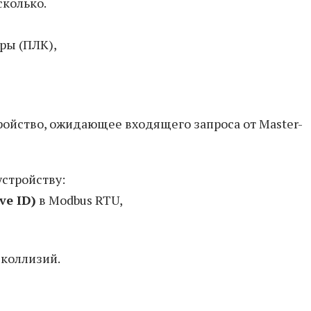
сколько.
ры (ПЛК),
ройство, ожидающее входящего запроса от Master-
стройству:
e ID)
в Modbus RTU,
 коллизий.