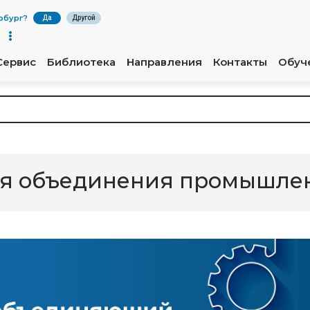
рбург
?
Да
Другой
Сервис
Библиотека
Направления
Контакты
Обуч
ля объединения промышлен