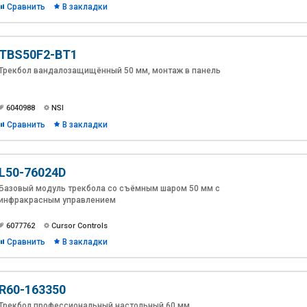
Сравнить
В закладки
TBS50F2-BT1
Трекбол вандалозащищённый 50 мм, монтаж в панель
6040988
NSI
Сравнить
В закладки
L50-76024D
Базовый модуль трекбола со съёмным шаром 50 мм с
инфракрасным управлением
6077762
Cursor Controls
Сравнить
В закладки
R60-163350
Трекбол профессиональный настольный 60 мм