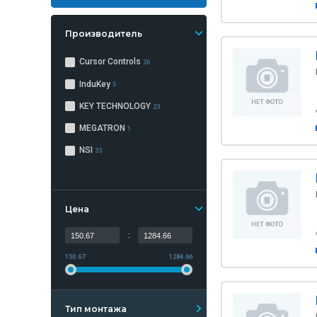
Производитель
Cursor Controls
36
InduKey
5
KEY TECHNOLOGY
23
MEGATRON
1
NSI
33
Цена
:
150.67
1284.66
Тип монтажа