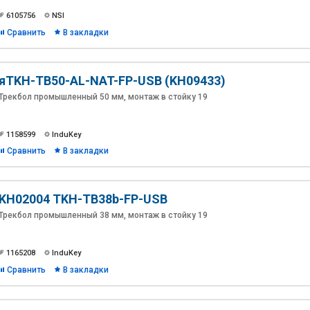
6105756
NSI
Сравнить
В закладки
яTKH-TB50-AL-NAT-FP-USB (KH09433)
Трекбол промышленный 50 мм, монтаж в стойку 19
1158599
InduKey
Сравнить
В закладки
KH02004 TKH-TB38b-FP-USB
Трекбол промышленный 38 мм, монтаж в стойку 19
1165208
InduKey
Сравнить
В закладки