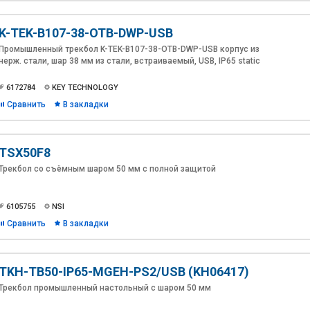
K-TEK-B107-38-OTB-DWP-USB
Промышленный трекбол K-TEK-B107-38-OTB-DWP-USB корпус из
нерж. стали, шар 38 мм из стали, встраиваемый, USB, IP65 static
6172784
KEY TECHNOLOGY
Сравнить
В закладки
TSX50F8
Трекбол со съёмным шаром 50 мм с полной защитой
6105755
NSI
Сравнить
В закладки
TKH-TB50-IP65-MGEH-PS2/USB (KH06417)
Трекбол промышленный настольный с шаром 50 мм