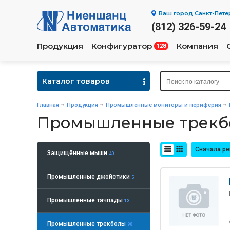
Ваш город
Санкт-Пете
(812) 326-59-24
Продукция
Конфигуратор
Компания
128
Каталог товаров
Главная
Продукция
Промышленные мониторы и периферия
Промышленные трекб
Сначала р
Защищённые мыши
40
Промышленные джойстики
5
Промышленные тачпады
13
Промышленные трекболы
98