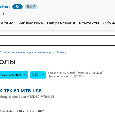
рбург
?
Да
Другой
Сервис
Библиотека
Направления
Контакты
Обуч
Профессиональные указательные устройства
олы
1 USD = 81.4077 руб. (курс на 07.08.2026)
екомендуемые
USD
Цены включают НДС 22%
K-TEK-50-MTB-USB
Модуль трекбола K-TEK-50-MTB-USB
6166052
KEY TECHNOLOGY