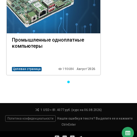
Промышленные одноплатные
компьютеры
Целевая страница
190684
Август’2026
1 USD = 81.4077 руб. (курс на 06.08.2026)
Политика конфиденциальности
Нашли ошибку в тексте? Выделите ее и нажмите
Ctrl+Enter